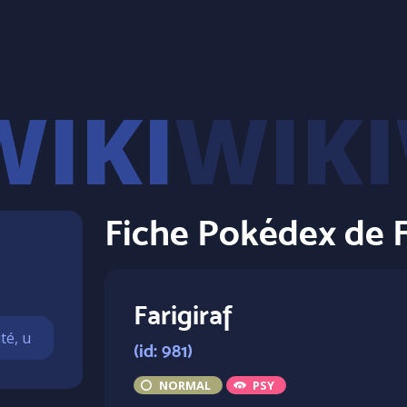
WIKI
Fiche Pokédex de F
Farigiraf
(id: 981)
NORMAL
PSY