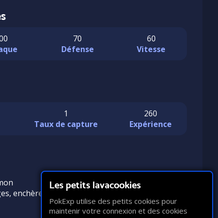
es
00
70
60
aque
Défense
Vitesse
1
260
n
Taux de capture
Expérience
émon
Les petits lavacookies
es, enchères, troc)
PokExp utilise des petits cookies pour
maintenir votre connexion et des cookies