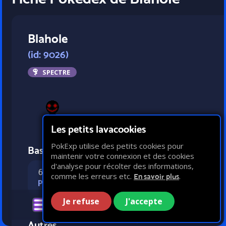
Blahole
(id: 9026)
SPECTRE
Les petits lavacookies
PokExp utilise des petits cookies pour
Bases statistiques
maintenir votre connexion et des cookies
d'analyse pour récolter des informations,
60
100
40
100
comme les erreurs etc.
.
En savoir plus
PV
Attaque
Défense
Vitesse
Je refuse
J'accepte
Autres