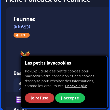
Feunnec
(id: 653)
FEU
Les petits lavacookies
PokExp utilise des petits cookies pour
Bases statistiques
maintenir votre connexion et des cookies
d'analyse pour récolter des informations,
40
54
50
60
comme les erreurs etc.
.
En savoir plus
PV
Attaque
Défense
Vitesse
Je refuse
J'accepte
Autres