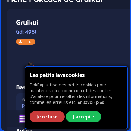
Gruikui
(id: 498)
FEU
Les petits lavacookies
PokExp utilise des petits cookies pour
Bases statistiques
maintenir votre connexion et des cookies
d'analyse pour récolter des informations,
65
54
45
45
comme les erreurs etc.
.
En savoir plus
PV
Attaque
Défense
Vitesse
Je refuse
J'accepte
Autres