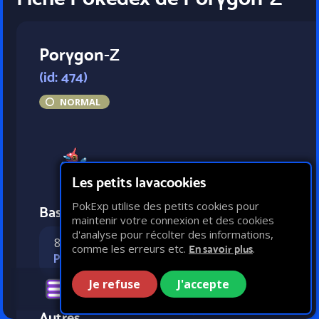
Porygon-Z
(id: 474)
NORMAL
Les petits lavacookies
PokExp utilise des petits cookies pour
Bases statistiques
maintenir votre connexion et des cookies
d'analyse pour récolter des informations,
85
108
73
90
comme les erreurs etc.
.
En savoir plus
PV
Attaque
Défense
Vitesse
Je refuse
J'accepte
Autres