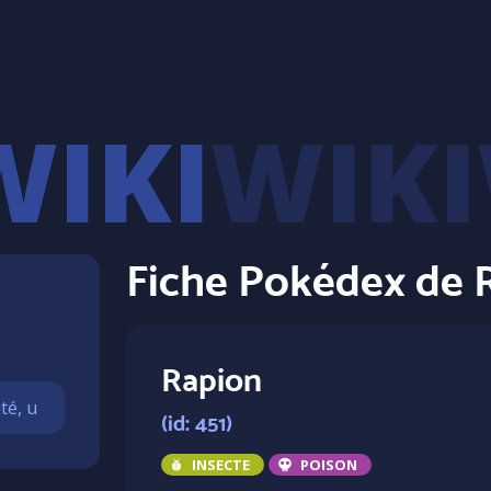
WIKI
Fiche Pokédex de 
Rapion
(id: 451)
INSECTE
POISON