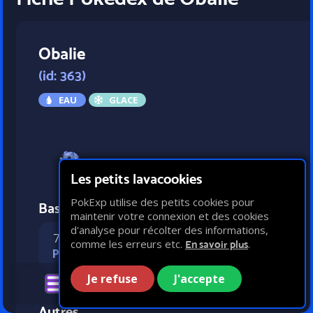
Obalie
(id: 363)
EAU
GLACE
Les petits lavacookies
PokExp utilise des petits cookies pour
Bases statistiques
maintenir votre connexion et des cookies
d'analyse pour récolter des informations,
70
48
50
25
comme les erreurs etc.
.
En savoir plus
PV
Attaque
Défense
Vitesse
Je refuse
J'accepte
Autres