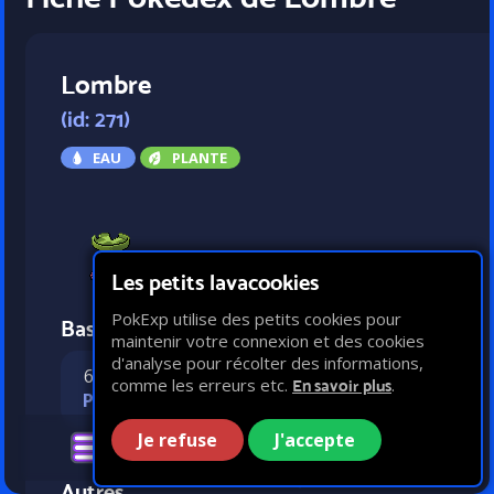
Lombre
(id: 271)
EAU
PLANTE
Les petits lavacookies
PokExp utilise des petits cookies pour
Bases statistiques
maintenir votre connexion et des cookies
d'analyse pour récolter des informations,
60
55
60
50
comme les erreurs etc.
.
En savoir plus
PV
Attaque
Défense
Vitesse
Je refuse
J'accepte
Autres