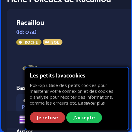
Racaillou
(id: 074)
ROCHE
SOL
Les petits lavacookies
PokExp utilise des petits cookies pour
Bases statistiques
maintenir votre connexion et des cookies
d'analyse pour récolter des informations,
40
55
65
20
comme les erreurs etc.
.
En savoir plus
PV
Attaque
Défense
Vitesse
Je refuse
J'accepte
Autres