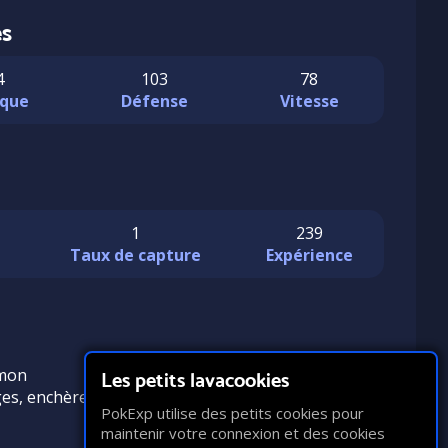
es
4
103
78
que
Défense
Vitesse
1
239
n
Taux de capture
Expérience
émon
Les petits lavacookies
es, enchères, troc)
PokExp utilise des petits cookies pour
maintenir votre connexion et des cookies