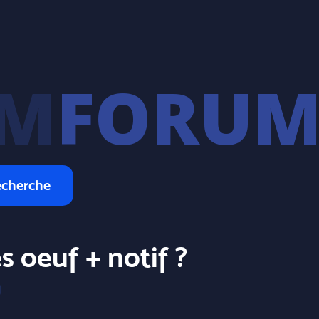
FORU
cherche
s oeuf + notif ?