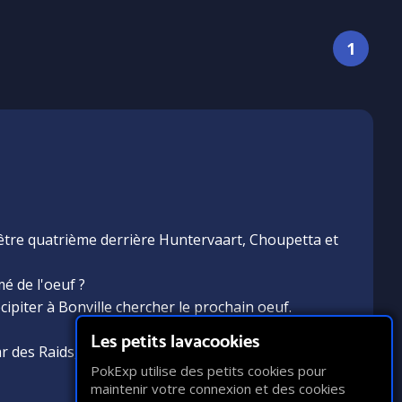
1
et être quatrième derrière Huntervaart, Choupetta et
é de l'oeuf ?
ipiter à Bonville chercher le prochain oeuf.
Les petits lavacookies
tar des Raids, ou des totems décolorés activés, pour
PokExp utilise des petits cookies pour
maintenir votre connexion et des cookies
2