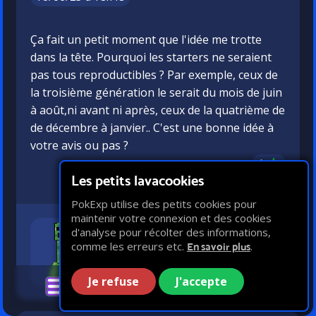
Ça fait un petit moment que l'idée me trotte
dans la tête. Pourquoi les starters ne seraient
pas tous reproductibles ? Par exemple, ceux de
la troisième génération le serait du mois de juin
à août,ni avant ni après, ceux de la quatrième de
de décembre à janvier.. C'est une bonne idée à
votre avis ou pas ?
4
Les petits lavacookies
3
PokExp utilise des petits cookies pour
maintenir votre connexion et des cookies
d'analyse pour récolter des informations,
Sulfurfeuille
comme les erreurs etc.
.
En savoir plus
VIP
59 messages
Je refuse
J'accepte